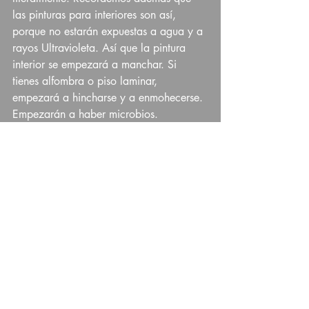
las pinturas para interiores son así, 
porque no estarán expuestas a agua y a 
rayos Ultravioleta. Así que la pintura 
interior se empezará a manchar. Si 
tienes alfombra o piso laminar, 
empezará a hincharse y a enmohecerse. 
Empezarán a haber microbios.  
Si es mucha agua, (y sí que llega a ser 
mucha agua) pasa todo lo anterior, a 
mucho mayor velocidad. Si es mucha 
agua… ¿cuál es siquiera el punto de 
haber puesto una ventana?
Conclusión:
Alguna vez escuché a Fernando Savater 
decir que la puerta de entrada a la 